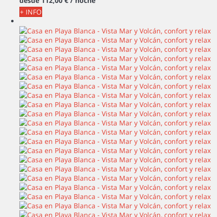
desde
112,
00 €
/ noche
+ INFO