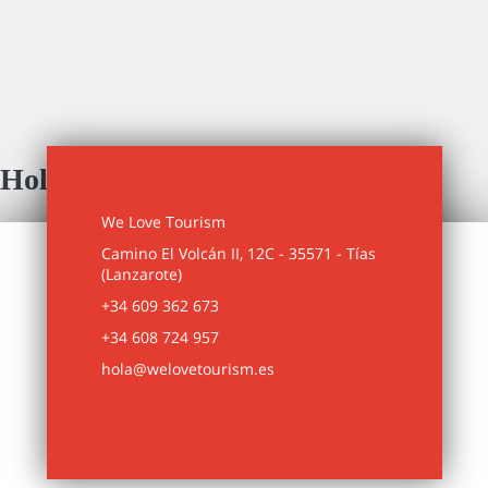
Holiday Home & Villas
We Love Tourism
LANZAROTE - Canary Islands
Camino El Volcán II, 12C - 35571 - Tías
(Lanzarote)
+34 609 362 673
+34 608 724 957
hola@welovetourism.es