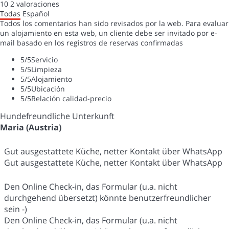
10
2
valoraciones
Todas
Español
Todos los comentarios han sido revisados por la web. Para evaluar
un alojamiento en esta web, un cliente debe ser invitado por e-
mail basado en los registros de reservas confirmadas
5
/5
Servicio
5
/5
Limpieza
5
/5
Alojamiento
5
/5
Ubicación
5
/5
Relación calidad-precio
Hundefreundliche Unterkunft
Maria (Austria)
Gut ausgestattete Küche, netter Kontakt über WhatsApp
Gut ausgestattete Küche, netter Kontakt über WhatsApp
Den Online Check-in, das Formular (u.a. nicht
durchgehend übersetzt) könnte benutzerfreundlicher
sein -)
Den Online Check-in, das Formular (u.a. nicht